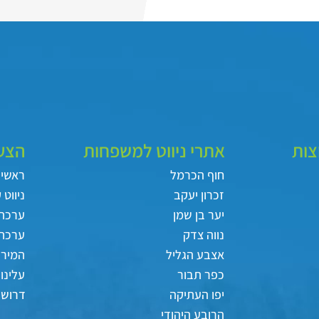
צות
אתרי ניווט למשפחות
הצעו
חוף הכרמל
ראשי
זכרון יעקב
ניווט 
יער בן שמן
ערכה
נווה צדק
ערכת
אצבע הגליל
המירוץ
כפר תבור
עלינו
יפו העתיקה
דרושי
הרובע היהודי