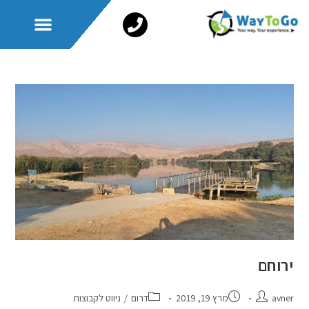
ערכת משחק בריחה
המירוץ למיליון
ניווט קבוצתי
ערכה משפחתית
ירוחם
avner
מרץ 19, 2019
דרום
/
ניווט לקבוצות