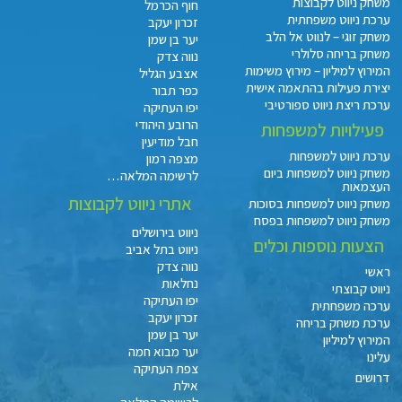
משחק ניווט לקבוצות
חוף הכרמל
ערכת ניווט משפחתית
זכרון יעקב
משחק זוגי – לנווט אל הלב
יער בן שמן
משחק בריחה סלולרי
נווה צדק
המירוץ למיליון – מירוץ משימות
אצבע הגליל
יצירת פעילות בהתאמה אישית
כפר תבור
ערכת ריצת ניווט ספורטיבי
יפו העתיקה
הרובע היהודי
פעילויות למשפחות
חבל מודיעין
ערכת ניווט למשפחות
מצפה רמון
משחק ניווט למשפחות ביום
לרשימה המלאה…
העצמאות
אתרי ניווט לקבוצות
משחק ניווט למשפחות בסוכות
משחק ניווט למשפחות בפסח
ניווט בירושלים
הצעות נוספות וכלים
ניווט בתל אביב
נווה צדק
ראשי
נחלאות
ניווט קבוצתי
יפו העתיקה
ערכה משפחתית
זכרון יעקב
ערכת משחק בריחה
יער בן שמן
המירוץ למיליון
יער מבוא חמה
עלינו
צפת העתיקה
דרושים
אילת