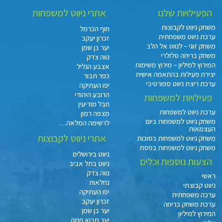
הפעילויות שלנו
אתרי ניווט למשפחות
משחק ניווט לקבוצות
חוף הכרמל
ערכת ניווט משפחתית
זכרון יעקב
משחק זוגי – לנווט אל הלב
יער בן שמן
משחק בריחה סלולרי
נווה צדק
המירוץ למיליון – מירוץ משימות
אצבע הגליל
יצירת פעילות בהתאמה אישית
כפר תבור
ערכת ריצת ניווט ספורטיבי
יפו העתיקה
הרובע היהודי
פעילויות למשפחות
חבל מודיעין
ערכת ניווט למשפחות
מצפה רמון
משחק ניווט למשפחות ביום
לרשימה המלאה…
העצמאות
אתרי ניווט לקבוצות
משחק ניווט למשפחות בסוכות
משחק ניווט למשפחות בפסח
ניווט בירושלים
הצעות נוספות וכלים
ניווט בתל אביב
נווה צדק
ראשי
נחלאות
ניווט קבוצתי
יפו העתיקה
ערכה משפחתית
זכרון יעקב
ערכת משחק בריחה
יער בן שמן
המירוץ למיליון
יער מבוא חמה