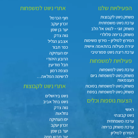
הפעילויות שלנו
אתרי ניווט למשפחות
משחק ניווט לקבוצות
חוף הכרמל
ערכת ניווט משפחתית
זכרון יעקב
משחק זוגי – לנווט אל הלב
יער בן שמן
משחק בריחה סלולרי
נווה צדק
המירוץ למיליון – מירוץ משימות
אצבע הגליל
יצירת פעילות בהתאמה אישית
כפר תבור
ערכת ריצת ניווט ספורטיבי
יפו העתיקה
הרובע היהודי
פעילויות למשפחות
חבל מודיעין
ערכת ניווט למשפחות
מצפה רמון
משחק ניווט למשפחות ביום
לרשימה המלאה…
העצמאות
אתרי ניווט לקבוצות
משחק ניווט למשפחות בסוכות
משחק ניווט למשפחות בפסח
ניווט בירושלים
הצעות נוספות וכלים
ניווט בתל אביב
נווה צדק
ראשי
נחלאות
ניווט קבוצתי
יפו העתיקה
ערכה משפחתית
זכרון יעקב
ערכת משחק בריחה
יער בן שמן
המירוץ למיליון
יער מבוא חמה