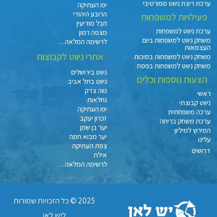
ערכת ריצת ניווט ספורטיבי
יפו העתיקה
הרובע היהודי
פעילויות למשפחות
חבל מודיעין
ערכת ניווט למשפחות
מצפה רמון
משחק ניווט למשפחות ביום
לרשימה המלאה…
העצמאות
אתרי ניווט לקבוצות
משחק ניווט למשפחות בסוכות
משחק ניווט למשפחות בפסח
ניווט בירושלים
הצעות נוספות וכלים
ניווט בתל אביב
נווה צדק
ראשי
נחלאות
ניווט קבוצתי
יפו העתיקה
ערכה משפחתית
זכרון יעקב
ערכת משחק בריחה
יער בן שמן
המירוץ למיליון
יער מבוא חמה
עלינו
צפת העתיקה
דרושים
אילת
לרשימה המלאה…
2025 © כל הזכויות שמורות
ליש לאן