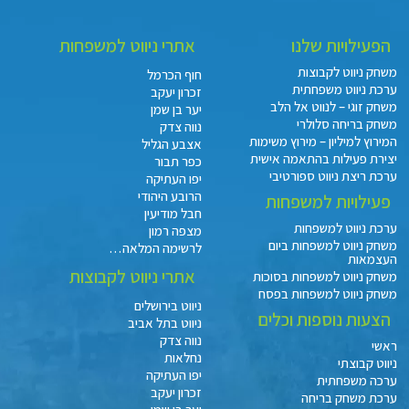
הפעילויות שלנו
אתרי ניווט למשפחות
משחק ניווט לקבוצות
חוף הכרמל
ערכת ניווט משפחתית
זכרון יעקב
משחק זוגי – לנווט אל הלב
יער בן שמן
משחק בריחה סלולרי
נווה צדק
המירוץ למיליון – מירוץ משימות
אצבע הגליל
יצירת פעילות בהתאמה אישית
כפר תבור
ערכת ריצת ניווט ספורטיבי
יפו העתיקה
הרובע היהודי
פעילויות למשפחות
חבל מודיעין
ערכת ניווט למשפחות
מצפה רמון
משחק ניווט למשפחות ביום
לרשימה המלאה…
העצמאות
אתרי ניווט לקבוצות
משחק ניווט למשפחות בסוכות
משחק ניווט למשפחות בפסח
ניווט בירושלים
הצעות נוספות וכלים
ניווט בתל אביב
נווה צדק
ראשי
נחלאות
ניווט קבוצתי
יפו העתיקה
ערכה משפחתית
זכרון יעקב
ערכת משחק בריחה