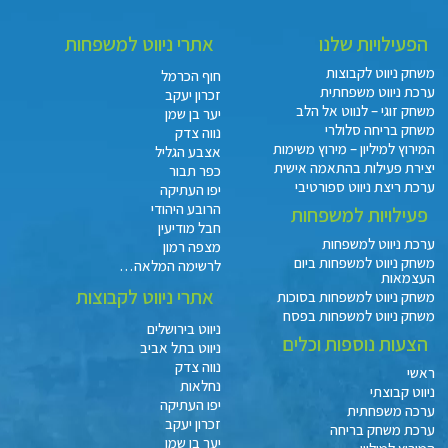
הפעילויות שלנו
אתרי ניווט למשפחות
משחק ניווט לקבוצות
חוף הכרמל
ערכת ניווט משפחתית
זכרון יעקב
משחק זוגי – לנווט אל הלב
יער בן שמן
משחק בריחה סלולרי
נווה צדק
המירוץ למיליון – מירוץ משימות
אצבע הגליל
יצירת פעילות בהתאמה אישית
כפר תבור
ערכת ריצת ניווט ספורטיבי
יפו העתיקה
הרובע היהודי
פעילויות למשפחות
חבל מודיעין
ערכת ניווט למשפחות
מצפה רמון
משחק ניווט למשפחות ביום
לרשימה המלאה…
העצמאות
אתרי ניווט לקבוצות
משחק ניווט למשפחות בסוכות
משחק ניווט למשפחות בפסח
ניווט בירושלים
הצעות נוספות וכלים
ניווט בתל אביב
נווה צדק
ראשי
נחלאות
ניווט קבוצתי
יפו העתיקה
ערכה משפחתית
זכרון יעקב
ערכת משחק בריחה
יער בן שמן