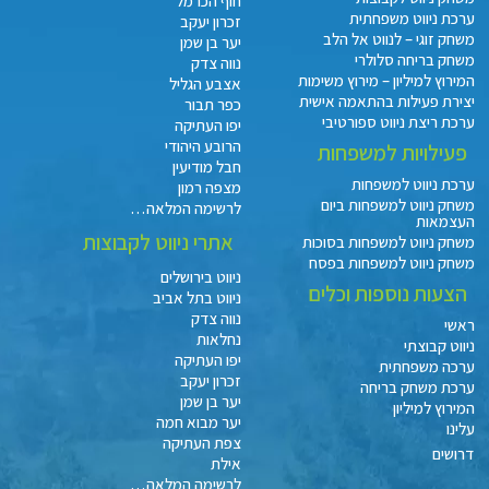
חוף הכרמל
ערכת ניווט משפחתית
זכרון יעקב
משחק זוגי – לנווט אל הלב
יער בן שמן
משחק בריחה סלולרי
נווה צדק
המירוץ למיליון – מירוץ משימות
אצבע הגליל
יצירת פעילות בהתאמה אישית
כפר תבור
ערכת ריצת ניווט ספורטיבי
יפו העתיקה
הרובע היהודי
פעילויות למשפחות
חבל מודיעין
ערכת ניווט למשפחות
מצפה רמון
משחק ניווט למשפחות ביום
לרשימה המלאה…
העצמאות
אתרי ניווט לקבוצות
משחק ניווט למשפחות בסוכות
משחק ניווט למשפחות בפסח
ניווט בירושלים
הצעות נוספות וכלים
ניווט בתל אביב
נווה צדק
ראשי
נחלאות
ניווט קבוצתי
יפו העתיקה
ערכה משפחתית
זכרון יעקב
ערכת משחק בריחה
יער בן שמן
המירוץ למיליון
יער מבוא חמה
עלינו
צפת העתיקה
דרושים
אילת
לרשימה המלאה…