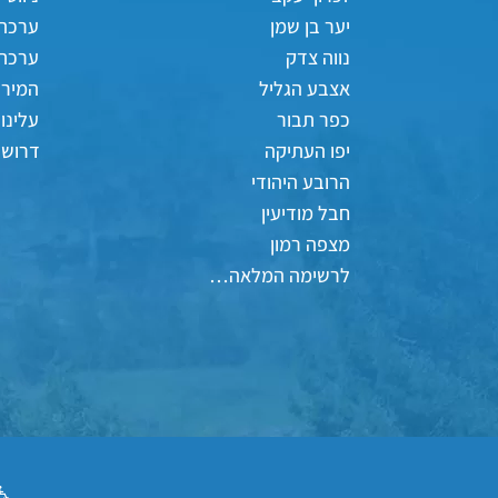
יער בן שמן
ערכה
נווה צדק
ערכת
אצבע הגליל
המירוץ
כפר תבור
עלינו
יפו העתיקה
דרושי
הרובע היהודי
חבל מודיעין
מצפה רמון
לרשימה המלאה…
♿