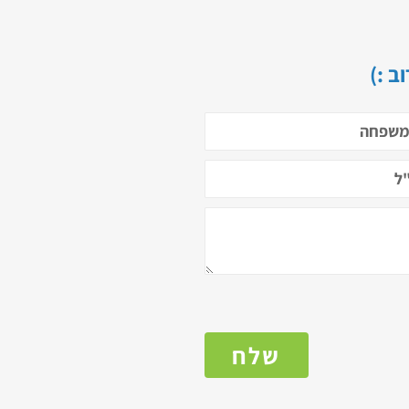
ב :)
שלח