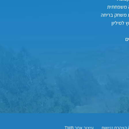
 משפחתית
 משחק בריחה
 למיליון
ם
הצהרת נגישות
עיצוב אתר
TWB