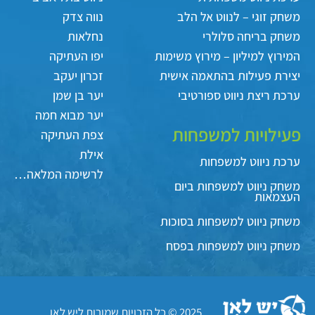
משחק זוגי – לנווט אל הלב
נווה צדק
משחק בריחה סלולרי
נחלאות
המירוץ למיליון – מירוץ משימות
יפו העתיקה
יצירת פעילות בהתאמה אישית
זכרון יעקב
ערכת ריצת ניווט ספורטיבי
יער בן שמן
יער מבוא חמה
פעילויות למשפחות
צפת העתיקה
אילת
ערכת ניווט למשפחות
לרשימה המלאה…
משחק ניווט למשפחות ביום
העצמאות
משחק ניווט למשפחות בסוכות
משחק ניווט למשפחות בפסח
2025 © כל הזכויות שמורות ליש לאן