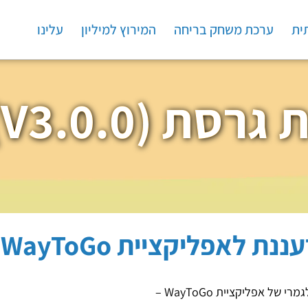
ית
ערכת משחק בריחה
המירוץ למיליון
עלינו
Fresh (V3.0.0)
 לאפליקציית WayToGo
אפליקציית WayToGo –