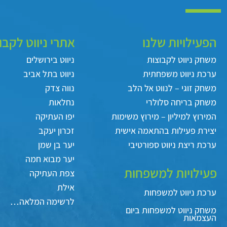
הפעילויות שלנו
אתרי ניווט לקבו
משחק ניווט לקבוצות
ניווט בירושלים
ערכת ניווט משפחתית
ניווט בתל אביב
משחק זוגי – לנווט אל הלב
נווה צדק
משחק בריחה סלולרי
נחלאות
המירוץ למיליון – מירוץ משימות
יפו העתיקה
יצירת פעילות בהתאמה אישית
זכרון יעקב
ערכת ריצת ניווט ספורטיבי
יער בן שמן
יער מבוא חמה
פעילויות למשפחות
צפת העתיקה
אילת
ערכת ניווט למשפחות
לרשימה המלאה…
משחק ניווט למשפחות ביום
העצמאות