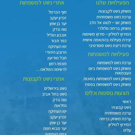
הפעילויות שלנו
אתרי ניווט למשפחות
משחק ניווט לקבוצות
חוף הכרמל
ערכת ניווט משפחתית
זכרון יעקב
משחק זוגי – לנווט אל הלב
יער בן שמן
משחק בריחה סלולרי
נווה צדק
המירוץ למיליון – מירוץ משימות
אצבע הגליל
יצירת פעילות בהתאמה אישית
כפר תבור
ערכת ריצת ניווט ספורטיבי
יפו העתיקה
הרובע היהודי
פעילויות למשפחות
חבל מודיעין
ערכת ניווט למשפחות
מצפה רמון
משחק ניווט למשפחות ביום
לרשימה המלאה…
העצמאות
אתרי ניווט לקבוצות
משחק ניווט למשפחות בסוכות
משחק ניווט למשפחות בפסח
ניווט בירושלים
הצעות נוספות וכלים
ניווט בתל אביב
נווה צדק
ראשי
נחלאות
ניווט קבוצתי
יפו העתיקה
ערכה משפחתית
זכרון יעקב
ערכת משחק בריחה
יער בן שמן
המירוץ למיליון
יער מבוא חמה
עלינו
צפת העתיקה