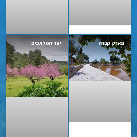
פארק קנדה
יער המלאכים