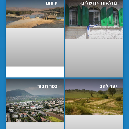
נחלאות -ירושלים-
ירוחם
יער להב
כפר תבור