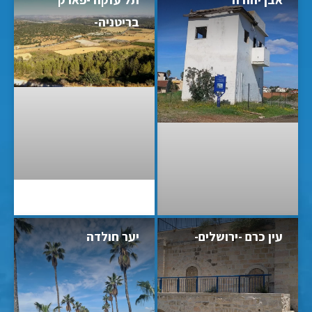
בריטניה-
עין כרם -ירושלים-
יער חולדה