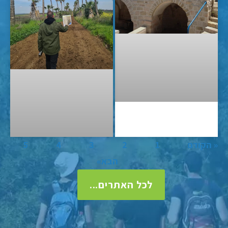
« הקודם
1
2
3
4
5
הבא»
לכל האתרים...