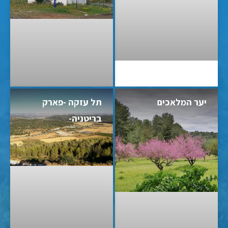
יער המלאכים
תל עזקה -פארק
בריטניה-