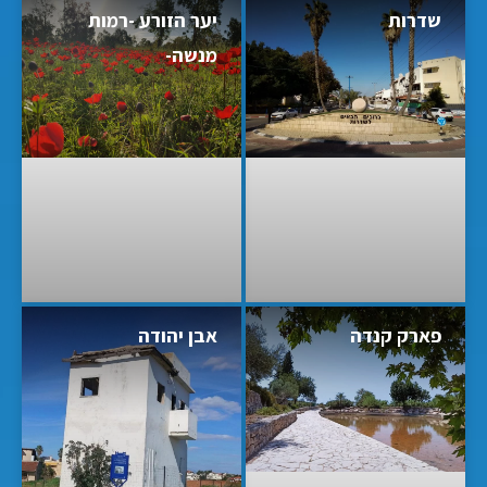
שדרות
יער הזורע -רמות
מנשה-
פארק קנדה
אבן יהודה