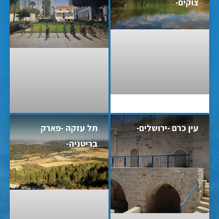
צוקים-
עין כרם -ירושלים-
תל עזקה -פארק
בריטניה-