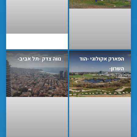
הפארק אקולוגי -הוד
נווה צדק -תל אביב-
השרון-