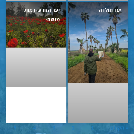
יער חולדה
יער הזורע -רמות
מנשה-
« הקודם
1
2
3
4
5