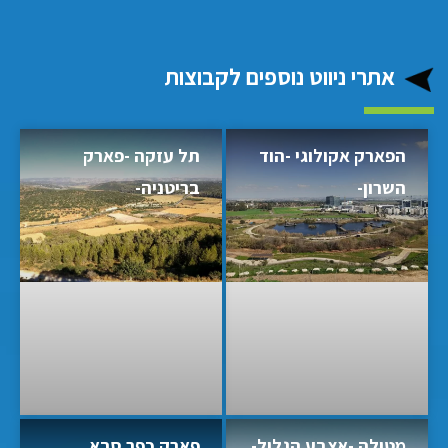
אתרי ניווט נוספים לקבוצות
הפארק אקולוגי -הוד
תל עזקה -פארק
השרון-
בריטניה-
מטולה -אצבע הגליל-
פארק כפר סבא