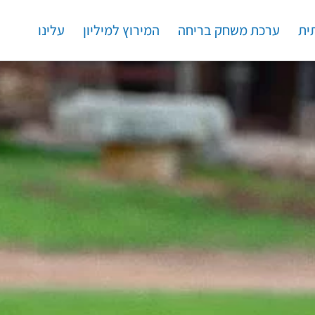
ית
ערכת משחק בריחה
המירוץ למיליון
עלינו