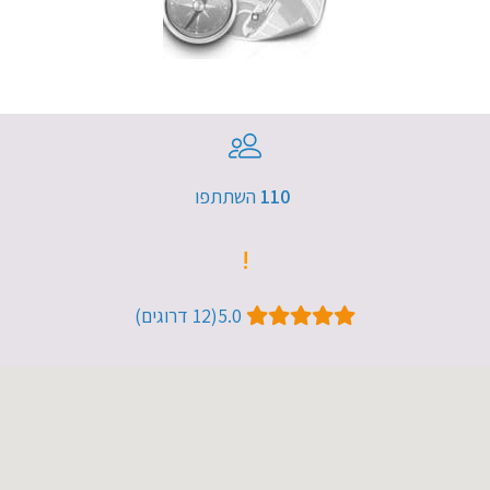
110​
השתתפו
!
5.0​ (12​ דרוגים)