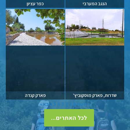
הנגב המערבי
כפר עציון
שדרות, פארק מוסקוביץ'
פארק קנדה
« הקודם
1
2
3
4
5
הבא»
לכל האתרים...