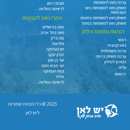
ערכת ניווט למשפחות
מצפה רמון
משחק ניווט למשפחות ביום
לרשימה המלאה…
העצמאות
אתרי ניווט לקבוצות
משחק ניווט למשפחות בסוכות
משחק ניווט למשפחות בפסח
ניווט בירושלים
הצעות נוספות וכלים
ניווט בתל אביב
נווה צדק
ראשי
נחלאות
ניווט קבוצתי
יפו העתיקה
ערכה משפחתית
זכרון יעקב
ערכת משחק בריחה
יער בן שמן
המירוץ למיליון
יער מבוא חמה
עלינו
צפת העתיקה
דרושים
אילת
לרשימה המלאה…
2025 © כל הזכויות שמורות
ליש לאן