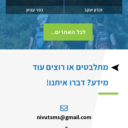
זכרון יעקב
כפר עציון
« הקודם
1
2
3
4
5
הבא»
לכל האתרים...
מתלבטים או רוצים עוד
מידע? דברו איתנו!
nivutsms@gmail.com