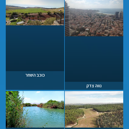
כוכב השחר
נווה צדק