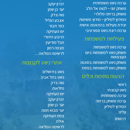
ערכת ניווט משפחתית
זכרון יעקב
משחק זוגי – לנווט אל הלב
יער בן שמן
משחק בריחה סלולרי
נווה צדק
המירוץ למיליון – מירוץ משימות
אצבע הגליל
יצירת פעילות בהתאמה אישית
כפר תבור
ערכת ריצת ניווט ספורטיבי
יפו העתיקה
הרובע היהודי
פעילויות למשפחות
חבל מודיעין
ערכת ניווט למשפחות
מצפה רמון
משחק ניווט למשפחות ביום
לרשימה המלאה…
העצמאות
אתרי ניווט לקבוצות
משחק ניווט למשפחות בסוכות
משחק ניווט למשפחות בפסח
ניווט בירושלים
הצעות נוספות וכלים
ניווט בתל אביב
נווה צדק
ראשי
נחלאות
ניווט קבוצתי
יפו העתיקה
ערכה משפחתית
זכרון יעקב
ערכת משחק בריחה
יער בן שמן
המירוץ למיליון
יער מבוא חמה
עלינו
צפת העתיקה
דרושים
אילת
לרשימה המלאה…