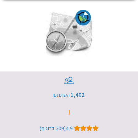
1,402​
השתתפו
!
4.9​ (209​ דרוגים)