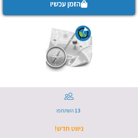
הזמן עכשיו
13​
השתתפו
ניווט חדש!