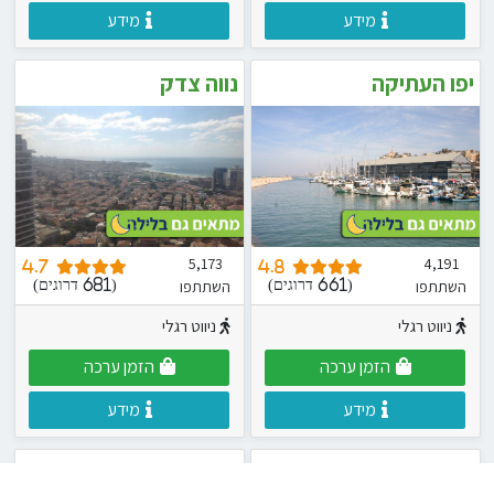
מידע
מידע
יפו העתיקה
נווה צדק
5,173
4,191
4.7
4.8
השתתפו
השתתפו
(661 דרוגים)
(681 דרוגים)
ניווט רגלי
ניווט רגלי
הזמן ערכה
הזמן ערכה
מידע
מידע
שדרות, פארק מוסקוביץ
יער להב