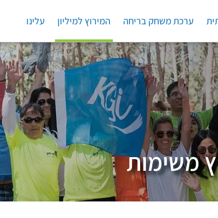
ית
ערכת משחק בריחה
המירוץ למיליון
עלינו
ץ משימות