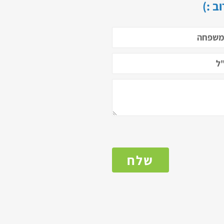
ב :)
שלח